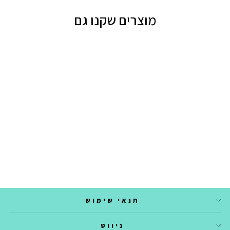
מוצרים שקנו גם
DAFNI KLIX - THE
ICON - טורקיז
39.90 ₪
תנאי שימוש
ניווט