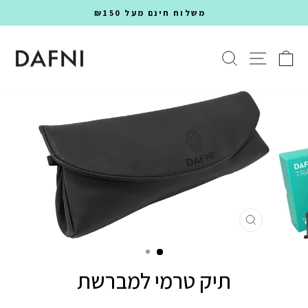
ילוג
Rea
משלוח חינם מעל ₪150
th
הפסקת
Privac
מצגת
ת
 ניווט
חיפוש
Polic
יציאה
תיק טרמי למברשת